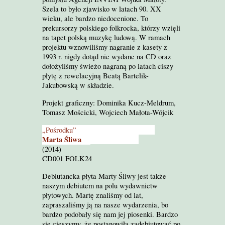
Szela to było zjawisko w latach 90. XX
wieku, ale bardzo niedocenione. To
prekursorzy polskiego folkrocka, którzy wzięli
na tapet polską muzykę ludową. W ramach
projektu wznowiliśmy nagranie z kasety z
1993 r. nigdy dotąd nie wydane na CD oraz
dołożyliśmy świeżo nagraną po latach ciszy
płytę z rewelacyjną Beatą Bartelik-
Jakubowską w składzie.
Projekt graficzny: Dominika Kucz-Meldrum,
Tomasz Mościcki, Wojciech Małota-Wójcik
„Pośrodku”
Marta Śliwa
(2014)
CD001 FOLK24
Debiutancka płyta Marty Śliwy jest także
naszym debiutem na polu wydawnictw
płytowych. Martę znaliśmy od lat,
zapraszaliśmy ją na nasze wydarzenia, bo
bardzo podobały się nam jej piosenki. Bardzo
się cieszymy, że postanowiła zadebiutować po