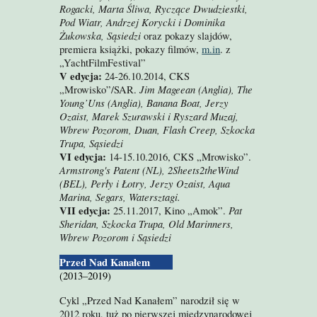
Rogacki, Marta Śliwa, Ryczące Dwudziestki,
Pod Wiatr, Andrzej Korycki i Dominika
Żukowska, Sąsiedzi
oraz pokazy slajdów,
premiera książki, pokazy filmów,
m.in
. z
„YachtFilmFestival”
V edycja:
24-26.10.2014, CKS
Jim Mageean (Anglia), The
„Mrowisko”/SAR.
Young’Uns (Anglia), Banana Boat, Jerzy
Ozaist, Marek Szurawski i Ryszard Muzaj,
Wbrew Pozorom, Duan, Flash Creep, Szkocka
Trupa, Sąsiedzi
VI edycja:
14-15.10.2016, CKS „Mrowisko”.
Armstrong's Patent (NL), 2Sheets2theWind
(BEL), Perły i Łotry, Jerzy Ozaist, Aqua
Marina, Segars, Watersztagi.
VII edycja:
Pat
25.11.2017, Kino „Amok”.
Sheridan, Szkocka Trupa, Old Marinners,
Wbrew Pozorom i Sąsiedzi
Przed Nad Kanałem
(2013–2019)
Cykl „Przed Nad Kanałem” narodził się w
2012 roku, tuż po pierwszej międzynarodowej