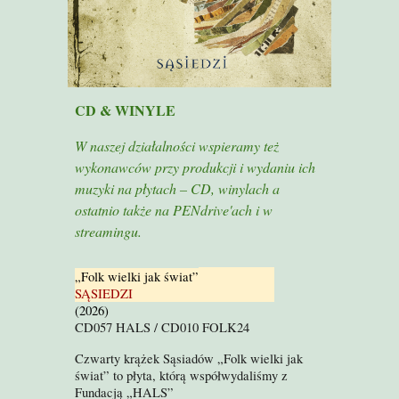
CD
&
WINYLE
W naszej działalności wspieramy też
wykonawców przy produkcji i wydaniu ich
muzyki na płytach – CD, winylach a
ostatnio także na PENdrive'ach i w
streamingu.
„
Folk wielki jak świat”
SĄSIEDZI
(20
26
)
CD057 HALS /
CD
010 FOLK24
Czwarty krążek Sąsiadów „Folk wielki jak
świat” to płyta, którą współwydaliśmy z
Fundacją „HALS”