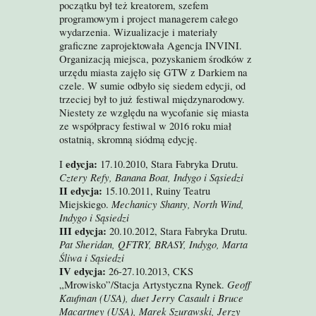
początku był też kreatorem, szefem
programowym i project managerem całego
wydarzenia. Wizualizacje i materiały
graficzne zaprojektowała Agencja INVINI.
Organizacją miejsca, pozyskaniem środków z
urzędu miasta zajęło się GTW z Darkiem na
czele. W sumie odbyło się siedem edycji, od
trzeciej był to już festiwal międzynarodowy.
Niestety ze względu na wycofanie się miasta
ze współpracy festiwal w 2016 roku miał
ostatnią, skromną siódmą edycję.
edycja:
I
17.10.2010, Stara Fabryka Drutu.
Cztery Refy, Banana Boat, Indygo i Sąsiedzi
II edycja:
15.10.2011, Ruiny Teatru
Mechanicy Shanty, North Wind,
Miejskiego.
Indygo i Sąsiedzi
III edycja:
20.10.2012, Stara Fabryka Drutu.
Pat Sheridan, QFTRY, BRASY, Indygo, Marta
Śliwa i Sąsiedzi
IV edycja:
26-27.10.2013, CKS
Geoff
„Mrowisko”/Stacja Artystyczna Rynek.
Kaufman (USA), duet Jerry Casault i Bruce
Macartney (USA), Marek Szurawski, Jerzy