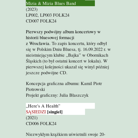
Mizia & Mizia Blues Band
(
2023)
LP002, LP003 FOLK24
CD007 FOLK24
Pierwszy
podwójny album koncertowy w
historii bluesowej formacji
z Wrocławia
. To zapis koncertu, który odbył
się w Polskim Dniu Bluesa, tj. 16.09.2022 r. w
nieistniejącym klubie „Bajka” w Obornikach
Śląskich (to był ostatni koncert w lokalu). W
pierwszej kolejności ukazał się winyl później
jeszcze podwójne CD.
Koncepcja graficzna albumu: Kamil Piotr
Piotrowski
Projekt graficzny: Julia Błaszczyk
„Here's A Health”
[singiel]
SĄSIEDZI
(2021)
CD006 FOLK24
Niezwykłym krążkiem uświetnili swoje 20-