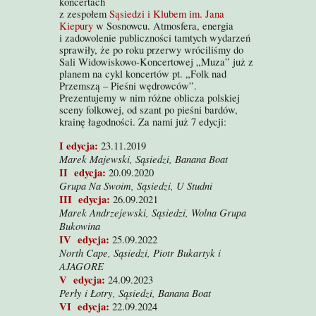
koncertach
z zespołem
Sąsiedzi i Klubem im. Jana
Kiepury
w Sosnowcu. Atmosfera, energia
i zadowolenie publiczności tamtych wydarzeń
sprawiły, że po roku przerwy wróciliśmy do
Sali Widowiskowo-Koncertowej „Muza” już z
planem na cykl koncertów pt. „Folk nad
Przemszą – Pieśni wędrowców”.
P
rezentujemy
w nim
różne oblicza polskiej
sceny folkowej, od szant po pieśni bardów,
krainę łagodności. Za nami już 7 edycji:
I edycja:
23.11.2019
Marek Majewski, Sąsiedzi, Banana Boat
II edycja:
20.09.2020
Grupa Na Swoim, Sąsiedzi, U Studni
III edycja:
26.09.2021
Marek Andrzejewski, Sąsiedzi, Wolna Grupa
Bukowina
IV edycja:
25.09.2022
North Cape, Sąsiedzi, Piotr Bukartyk i
AJAGORE
V edycja:
24.09.2023
Perły i Łotry, Sąsiedzi, Banana Boat
VI edycja:
22.09.2024