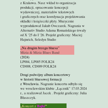
z Krakowa. Nasz wkład to organizacja
produkcji, opracowanie koncepcji
wydawniczej, materiałów tekstowych
i graficznych oraz koordynacja projektowania
okładki i książeczki płyty. Muzycznie
wyprodukował
Jakub Owczarek. Nagrania w
Alternativ Studio Adama Romańskiego
trwały
od X '25 do I '26.
Projekt graficzny
:
Maciej
Ha
j
nrich, Seledyn Studio
„Na drugim brzegu bluesa”
Mizia & Mizia Blues Band
(2024)
LP004, LP005 FOLK24
CD008, CD009 FOLK24
Drugi podwójny album koncertowy
w historii bluesowej formacji
z Wrocławia
. Nagranie koncertu odbyło się
we wrocławskim klubie „Łącznik” 17.03.2024
r., a realizował Jacek .
Projekt graficzn
y:
Julia
Błaszczyk.
„
Bajki
”
Koncert z