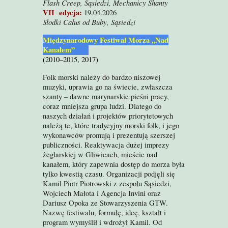
Flash Creep, Sąsiedzi, Mechanicy Shanty
VII edycja:
19.04.2026
Słodki Całus od Buby, Sąsiedzi
Międzynarodowy Festiwal Morza „Na
d
Kanałem”
(2010–2015, 2017)
Folk morski należy do bardzo niszowej
muzyki, uprawia go na świecie, zwłaszcza
szanty – dawne marynarskie pieśni pracy,
coraz mniejsza grupa ludzi. Dlatego do
naszych działań i projektów priorytetowych
należą te, które tradycyjny morski folk, i jego
wykonawców promują i prezentują szerszej
publiczności. Reaktywacja dużej imprezy
żeglarskiej w Gliwicach, mieście nad
kanałem, który zapewnia dostęp do morza była
tylko kwestią czasu. Organizacji podjęli się
Kamil Piotr Piotrowski z zespołu Sąsiedzi,
Wojciech Małota i Agencja Invini oraz
Dariusz Opoka ze Stowarzyszenia GTW.
Nazwę festiwalu, formułę, ideę, kształt i
program wymyślił i wdrożył Kamil. Od