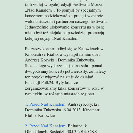
(a trzeciej w ogóle) edycji Festiwalu Morza
„Nad Kanałem”. To pomysł by specjalnym
koncertem podziękować za pracę i wsparcie
wolontariuszom i partnerom naszego festiwalu.
Jednocześnie ulokowanie koncertu na wiosnę
miało być też niejako zapowiedzią, promocją
kolejnej edycji „Nad Kanałem”.
Pierwszy koncert odbył się w Katowicach w
Kinoteatrze Rialto, a wystąpił na nim duet
Andrzej Korycki i Dominika Żukowska.
Sukces tego wydarzenia (pełna sala i ponad
dwugodzinny koncert) potwierdziły, że należy
ten projekt włączyć na stałe do działań
Fundacji Folk24. Były lata, że
zorganizowaliśmy kilka koncertów w roku w
tym cyklu, w różnych miastach regionu.
1. Przed Nad Kanałem:
Andrzej Korycki i
Dominika Żukowska, 6.04.2013, Kinoteatr
Rialto, Katowice
2. Przed Nad Kanałem:
Beltaine &
Glendalough, Sąsiedzi, 30.03.2014, CKS