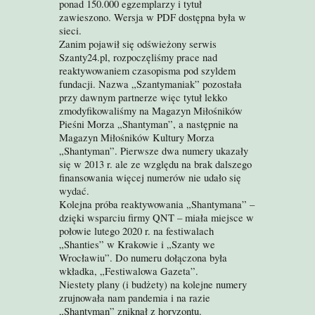
ponad 150.000 egzemplarzy i tytuł
zawieszono. Wersja w PDF dostępna była w
sieci.
Zanim pojawił się odświeżony serwis
Szanty24.pl, rozpoczęliśmy prace nad
reaktywowaniem czasopisma pod szyldem
fundacji.
Nazwa „Szantymaniak”
pozostała
przy dawnym partnerze więc tytuł lekko
zmodyfikowaliśmy na Magazyn Miłośników
Pieśni Morza „Shantyman”, a następnie na
Magazyn Miłośników Kultury Morza
„Shantyman”. Pierwsze dwa numery ukazały
się w 2013 r. ale ze względu na brak dalszego
finansowania
więcej numerów nie udało się
wydać
.
Kolejna próba reaktywowania „
Shantymana” –
dzięki wsparciu firmy QNT –
miała miejsce w
połowie lutego 2020 r. na festiwalach
„Shanties” w Krakowie i „Szanty we
Wrocławiu”. Do numeru dołączona była
wkładka, „Festiwalowa Gazeta”
.
Niestety plany (i budżety) na kolejne numery
zrujnowała nam pandemia i na razie
„Shantyman” zniknął z horyzontu
.