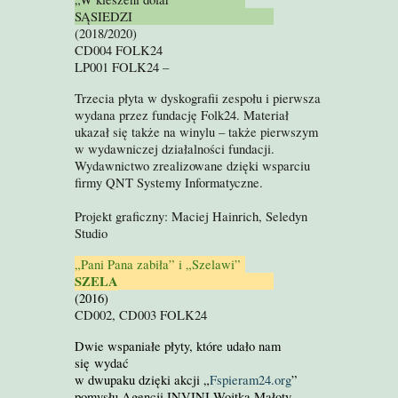
SĄSIEDZI
(
201
8/2020)
CD004 FOLK24
LP001 FOLK24 –
Trzecia płyta w dyskografii zespołu i pierwsza
wydana przez fundację Folk24. Materiał
ukazał się także na winylu – także pierwszym
w wydawniczej działalności fundacji.
Wydawnictwo zrealizowane dzięki wsparciu
firmy QNT Systemy Informatyczne.
Projekt graficzny: Maciej Hainrich, Seledyn
Studio
„Pani Pana zabiła” i „Szelawi”
SZELA
(2016)
CD002, CD003 FOLK24
Dwie wspaniałe płyty, które udało nam
się wydać
w dwupaku dzięki akcji
„
Fspieram24.org
”
pomysłu
Agencji INVINI Wojtka Małoty.