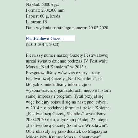
Nakład: 5000 egz.
Format: 230x300 mm
Papier: 60 g, kreda
L. stron: 16
Data wydania ostatniego numeru: 20.02.2020
Festiwalowa
Gazeta
(2013–2014
,
2020)
Pierwszy numer naszej Gazety Festiwalowej
ujrzał światło dzienne podczas IV Festiwalu
Morza „Nad Kanałem” w 2013 r.
Przygotowaliśmy wówczas cztery strony
Festiwalowej Gazety „Nad Kanałem”, na
których zamieściliśmy informacje o
wykonawcach, organizatorach, nieco o historii
samej imprezy i program. Tytuł przyjął się
więc kolejny pojawił się na następnej edycji,
w 2014 r. o podobnej formule i treści. Kolejn
ą
„
Festiwalową Gazetę Shanties” wydaliśmy
20.02.
2020 roku, a tydzień później, 27 lutego,
„Festiwalową Gazetę Szant we Wrocławiu”.
Obie ukazały się jako dodatek do Magazynu
Miłośników Kultury Morza „Shantyman”