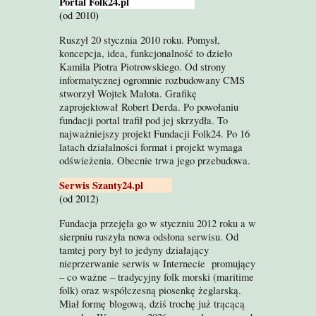
Portal
Folk24.pl
(od 2010)
Ruszył
20 stycznia 2010 roku. Pomysł,
koncepcja, idea, funkcjonalność to dzieło
Kamila Piotra Piotrowskiego. Od strony
informatycznej ogromnie rozbudowany CMS
stworzył Wojtek Małota. Grafikę
zaprojektował Robert Derda. Po powołaniu
fundacji portal trafił pod jej skrzydła. To
najważniejszy projekt Fundacji Folk24. Po 16
latach działalności format i projekt wymaga
odświeżenia. Obecnie trwa jego przebudowa.
Serwis
Szanty24.pl
(od 2012)
Fundacja przejęła go w styczniu 2012 roku a w
sierpniu ruszyła nowa odsłona serwisu. Od
tamtej pory był to jedyny działający
nieprzerwanie serwis w Internecie promujący
– co ważne – tradycyjny folk morski (maritime
folk) oraz współczesną piosenkę żeglarską.
Miał formę blogową, dziś trochę już trącącą