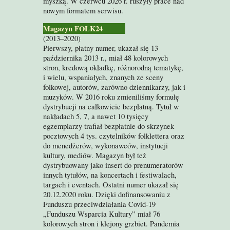
myszką. W czerwcu 2026 r. ruszyły prace nad
nowym formatem serwisu.
Magazyn FOLK24
(2013–2020)
Pierwszy, płatny numer, ukazał się 13
października 2013 r., miał 48 kolorowych
stron, kredową okładkę, różnorodną tematykę,
i wielu, wspaniałych, znanych ze sceny
folkowej, autorów, zarówno dziennikarzy, jak i
muzyków. W 2016 roku zmieniliśmy formułę
dystrybucji na całkowicie bezpłatną. Tytuł w
nakładach 5, 7, a nawet 10 tysięcy
egzemplarzy trafiał bezpłatnie do skrzynek
pocztowych 4 tys. czytelników folklettera oraz
do menedżerów, wykonawców, instytucji
kultury, mediów. Magazyn był też
dystrybuowany jako insert do prenumeratorów
innych tytułów, na koncertach i festiwalach,
targach i eventach. Ostatni numer ukazał się
20.12.2020 roku. Dzięki dofinansowaniu z
Funduszu przeciwdziałania Covid-19
„Funduszu Wsparcia Kultury” miał 76
kolorowych stron i klejony grzbiet. Pandemia