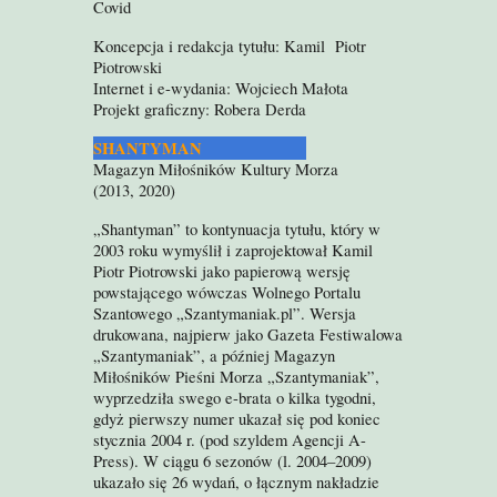
Covid
Koncepcja i redakcja tytułu: Kamil Piotr
Piotrowski
Internet i e-wydania: Wojciech Małota
Projekt graficzny: Robera Derda
SHANTYMAN
Magazyn Miłośników Kultury Morza
(2013
,
2020)
„Shantyman” to kontynuacja tytułu, który w
2003 roku wymyślił
i
zaprojektował Kamil
Piotr Piotrowski jako papierową wersję
powstającego wówczas Wolnego Portalu
Szantowego „Szantymaniak.pl”. Wersja
drukowana,
najpierw jako
Gazeta Festiwalowa
„Szantymaniak”, a później Magazyn
Miłośników Pieśni Morza „Szantymaniak”,
wyprzedziła swego e-brata o kilka tygodni,
gdyż pierwszy numer ukazał się pod koniec
stycznia 2004 r. (pod szyldem Agencji A-
Press). W ciągu 6 sezonów
(l.
2004–2009
)
ukazało się 26 wydań, o łącznym nakładzie